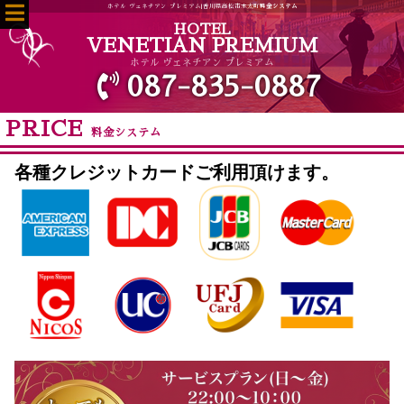
ホテル ヴェネチアン プレミアム|香川県高松市木太町
料金システム
HOTEL
VENETIAN PREMIUM
ホテル ヴェネチアン プレミアム
087-835-0887
PRICE
料金システム
各種クレジットカードご利用頂けます。