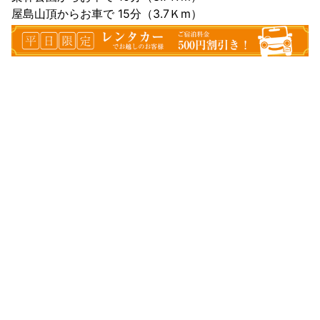
屋島山頂からお車で 15分（3.7Ｋm）