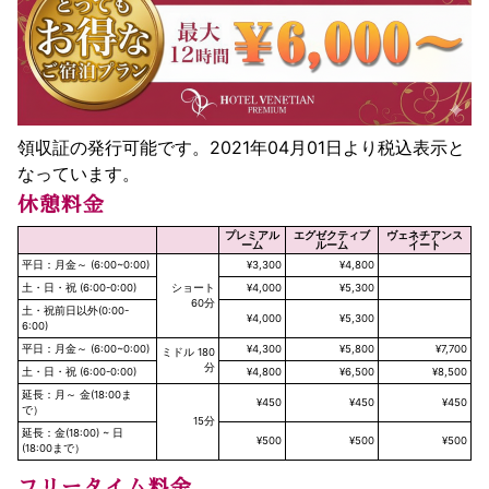
領収証の発行可能です。2021年04月01日より税込表示と
なっています。
休憩料金
プレミアル
エグゼクティブ
ヴェネチアンス
ーム
ルーム
イート
平日：月金～ (6:00~0:00)
¥3,300
¥4,800
土・日・祝 (6:00-0:00)
ショート
¥4,000
¥5,300
60分
土・祝前日以外(0:00-
¥4,000
¥5,300
6:00)
平日：月金～ (6:00~0:00)
¥4,300
¥5,800
¥7,700
ミドル 180
分
土・日・祝 (6:00-0:00)
¥4,800
¥6,500
¥8,500
延長：月～ 金(18:00ま
¥450
¥450
¥450
で）
15分
延長：金(18:00) ~ 日
¥500
¥500
¥500
(18:00まで）
フリータイム料金