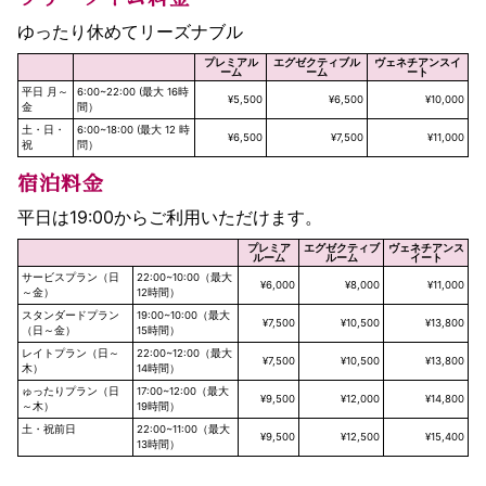
ゆったり休めてリーズナブル
プレミアル
エグゼクティブル
ヴェネチアンスイ
ーム
ーム
ート
平日 月～
6:00~22:00 (最大 16時
¥5,500
¥6,500
¥10,000
金
間）
土・日・
6:00~18:00 (最大 12 時
¥6,500
¥7,500
¥11,000
祝
問）
宿泊料金
平日は19:00からご利用いただけます。
プレミア
エグゼクティブ
ヴェネチアンス
ルーム
ルーム
イート
サービスプラン（日
22:00~10:00（最大
¥6,000
¥8,000
¥11,000
～金）
12時間）
スタンダードプラン
19:00~10:00（最大
¥7,500
¥10,500
¥13,800
（日～金）
15時間）
レイトプラン（日～
22:00~12:00（最大
¥7,500
¥10,500
¥13,800
木）
14時間）
ゅったりプラン（日
17:00~12:00（最大
¥9,500
¥12,000
¥14,800
～木）
19時間）
土・祝前日
22:00~11:00（最大
¥9,500
¥12,500
¥15,400
13時間）